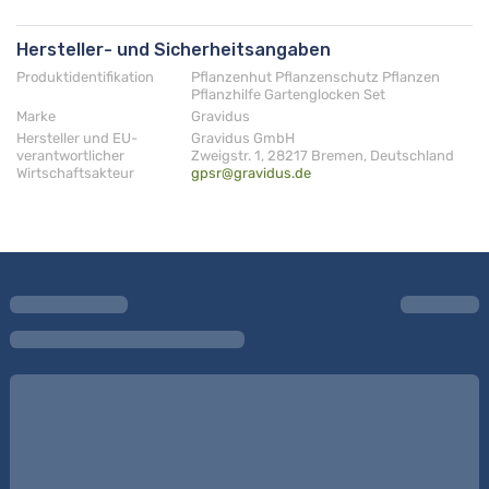
Hersteller- und Sicherheitsangaben
Produktidentifikation
Pflanzenhut Pflanzenschutz Pflanzen
Pflanzhilfe Gartenglocken Set
Marke
Gravidus
Hersteller und EU-
Gravidus GmbH
verantwortlicher
Zweigstr. 1, 28217 Bremen, Deutschland
Wirtschaftsakteur
gpsr@gravidus.de