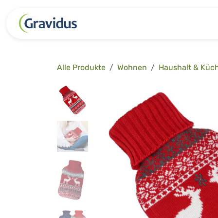
Zum Inhalt springen
Kategorien
Freizeit
Garten 
Alle Produkte
Wohnen
Haushalt & Küc