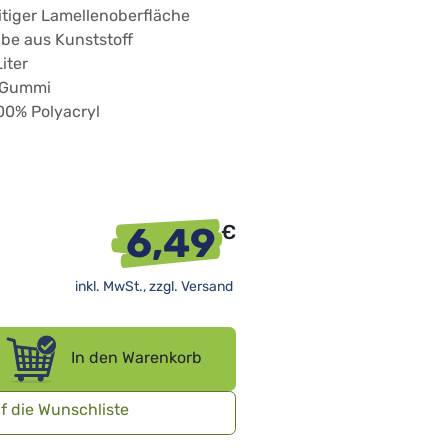
itiger Lamellenoberfläche
be aus Kunststoff
iter
: Gummi
00% Polyacryl
6,49
€
inkl. MwSt., zzgl.
Versand
In den Warenkorb
f die Wunschliste