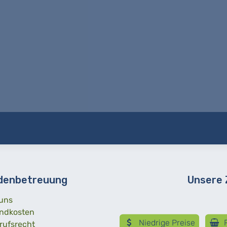
denbetreuung
Unsere
uns
ndkosten
Niedrige Preise
R
rufsrecht