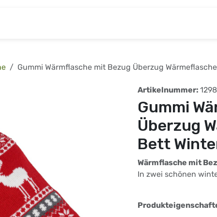
& Baumarkt
Kinderwelt
Tierbedarf
Wohnen
he
Gummi Wärmflasche mit Bezug Überzug Wärmeflasche 
Artikelnummer:
1298
Gummi Wär
Überzug W
Bett Winte
Wärmflasche mit Be
In zwei schönen winte
Produkteigenschaft