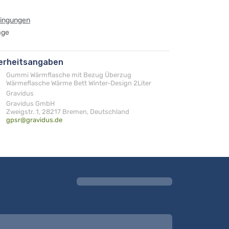
dingungen
age
herheitsangaben
Gummi Wärmflasche mit Bezug Überzug
Wärmeflasche Wärme Bett Winter-Design 2Liter
Gravidus
Gravidus GmbH
Zweigstr. 1, 28217 Bremen, Deutschland
gpsr@gravidus.de