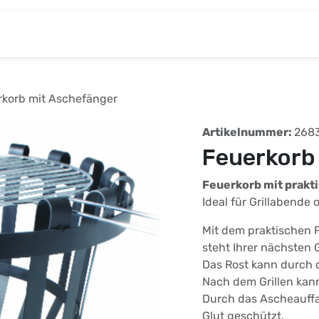
& Baumarkt
Kinderwelt
Tierbedarf
Wohnen
rkorb mit Aschefänger
Artikelnummer:
268
Feuerkorb
Feuerkorb mit prakti
Ideal für Grillabende
Mit dem praktischen F
steht Ihrer nächsten 
Das Rost kann durch 
Nach dem Grillen kan
Durch das Ascheauffa
Glut geschützt.