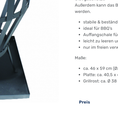
Außerdem kann das Bl
werden.
stabile & beständ
ideal für BBQ's
Auffangschale fü
leicht zu leeren 
nur im freien ve
Maße:
ca. 46 x 59 cm (Ø
Platte: ca. 40,5 x
Grillrost: ca. Ø 3
Preis