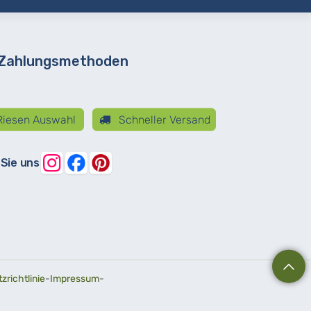
 Zahlungsmethoden
iesen Auswahl
Schneller Versand
 Sie uns
richtlinie
-
Impressum
-