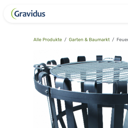
Zum Inhalt springen
Kategorien
Freizeit
Garten 
Alle Produkte
Garten & Baumarkt
Feue