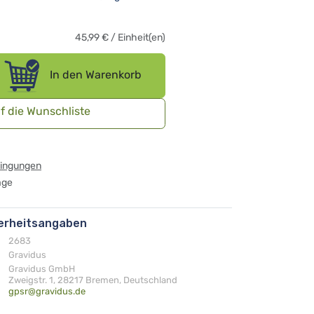
45,99
€
/
Einheit(en)
In den Warenkorb
f die Wunschliste
dingungen
age
herheitsangaben
2683
Gravidus
Gravidus GmbH
Zweigstr. 1, 28217 Bremen, Deutschland
gpsr@gravidus.de