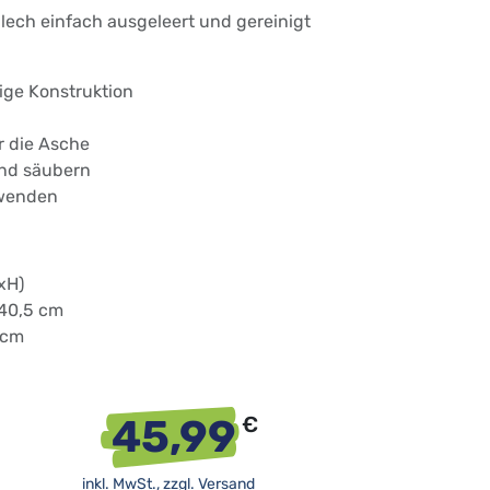
ech einfach ausgeleert und gereinigt
ige Konstruktion
r die Asche
und säubern
rwenden
xH)
 40,5 cm
8 cm
45,99
€
inkl. MwSt., zzgl.
Versand