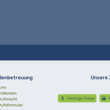
denbetreuung
Unsere
uns
ndkosten
Niedrige Preise
R
rufsrecht
rufsformular