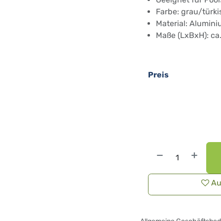
Farbe: grau/türki
Material: Alumini
Maße (LxBxH): ca.
Preis
Au