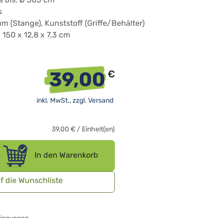
s
um (Stange), Kunststoff (Griffe/Behälter)
 150 x 12,8 x 7,3 cm
39,00
€
inkl. MwSt., zzgl.
Versand
39,00
€
/
Einheit(en)
In den Warenkorb
f die Wunschliste