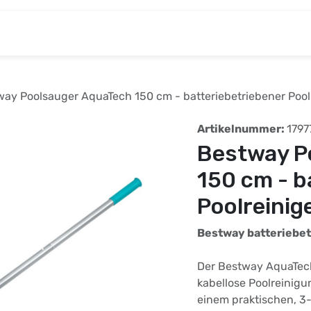
& Baumarkt
Kinderwelt
Tierbedarf
Wohnen
ay Poolsauger AquaTech 150 cm - batteriebetriebener Pool
Artikelnummer:
1797
Bestway P
150 cm - b
Poolreinig
Bestway batteriebet
Der Bestway AquaTech
kabellose Poolreinig
einem praktischen, 3-