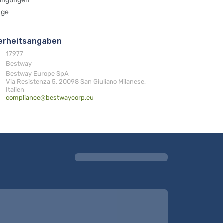
dingungen
age
herheitsangaben
17977
Bestway
Bestway Europe SpA
Via Resistenza 5, 20098 San Giuliano Milanese,
Italien
compliance@bestwaycorp.eu