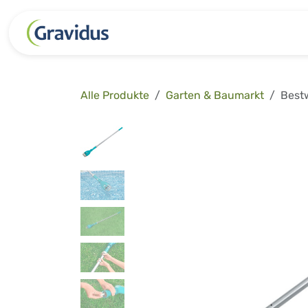
Zum Inhalt springen
Kategorien
Freizeit
Garten 
Alle Produkte
Garten & Baumarkt
Bestw