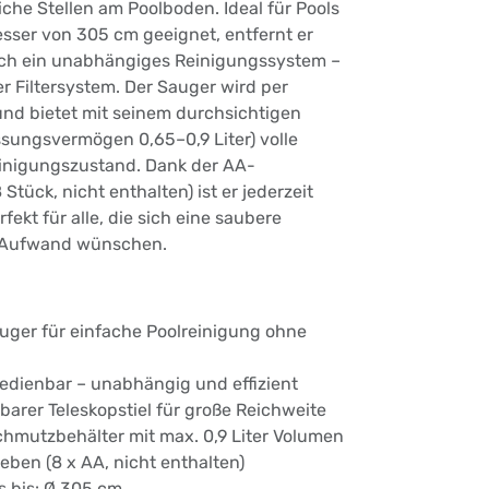
he Stellen am Poolboden. Ideal für Pools
sser von 305 cm geeignet, entfernt er
rch ein unabhängiges Reinigungssystem –
 Filtersystem. Der Sauger wird per
und bietet mit seinem durchsichtigen
sungsvermögen 0,65–0,9 Liter) volle
einigungszustand. Dank der AA-
Stück, nicht enthalten) ist er jederzeit
rfekt für alle, die sich eine saubere
Aufwand wünschen.
auger für einfache Poolreinigung ohne
edienbar – unabhängig und effizient
llbarer Teleskopstiel für große Reichweite
chmutzbehälter mit max. 0,9 Liter Volumen
ieben (8 x AA, nicht enthalten)
s bis: Ø 305 cm