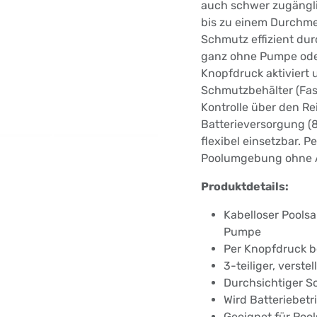
auch schwer zugänglic
bis zu einem Durchme
Schmutz effizient du
ganz ohne Pumpe oder
Knopfdruck aktiviert 
Schmutzbehälter (Fas
Kontrolle über den R
Batterieversorgung (8 
flexibel einsetzbar. Pe
Poolumgebung ohne 
Produktdetails:
Kabelloser Pools
Pumpe
Per Knopfdruck b
3-teiliger, verste
Durchsichtiger S
Wird Batteriebetr
Geeignet für Pool