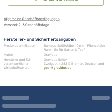
Allgemeine Geschäftsbedingungen
Versand: 2–3 Geschäftstage
Hersteller- und Sicherheitsangaben
Produktidentifikation
Bambus Splittstäbe 40 cm – Pflanzstäbe
Rankhilfe für Garten & Topf
Marke
Gravidus
Hersteller und EU-
Gravidus GmbH
verantwortlicher
Zweigstr. 1, 28217 Bremen, Deutschland
Wirtschaftsakteur
gpsr@gravidus.de