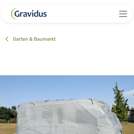
Zum Inhalt springen
Garten & Baumarkt