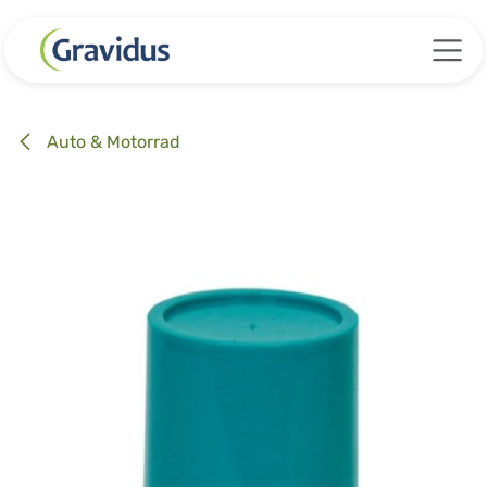
Zum Inhalt springen
Auto & Motorrad