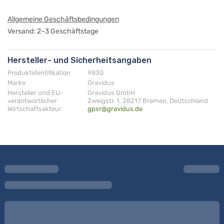
Allgemeine Geschäftsbedingungen
Versand: 2–3 Geschäftstage
Hersteller- und Sicherheitsangaben
Produktidentifikation
9830
Marke
Gravidus
Hersteller und EU-
Gravidus GmbH
verantwortlicher
Zweigstr. 1, 28217 Bremen, Deutschland
Wirtschaftsakteur
gpsr@gravidus.de