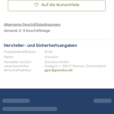
Auf die Wunschliste
Allgemeine Geschäftsbedingungen
Versand: 2–3 Geschäftstage
Hersteller- und Sicherheitsangaben
Produktidentifikation
8720
Marke
Gravidus
Hersteller und EU-
Gravidus GmbH
verantwortlicher
Zweigstr. 1, 28217 Bremen, Deutschland
Wirtschaftsakteur
gpsr@gravidus.de