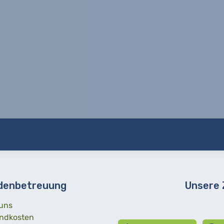
denbetreuung
Unsere
uns
ndkosten