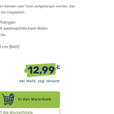
 an Wänden oder Türen aufgehangen werden. Das
ie mitgeliefert.
fhängen
it weihnachtlichem Motiv
rau
0 cm (BxH)
12,99
€
inkl. MwSt., zzgl.
Versand
In den Warenkorb
f die Wunschliste