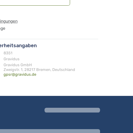
dingungen
age
herheitsangaben
8351
Gravidus
Gravidus GmbH
Zweigstr. 1, 28217 Bremen, Deutschland
gpsr@gravidus.de