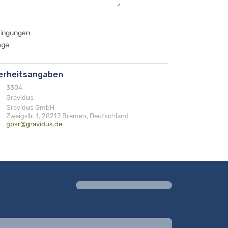
dingungen
age
herheitsangaben
3304
Gravidus
Gravidus GmbH
Zweigstr. 1, 28217 Bremen, Deutschland
gpsr@gravidus.de