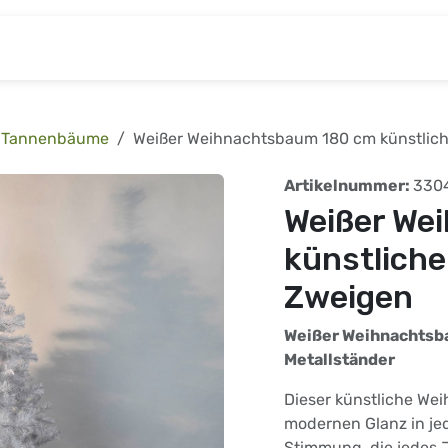
& Baumarkt
Kinderwelt
Tierbedarf
Wohnen
Tannenbäume
Weißer Weihnachtsbaum 180 cm künstli
Artikelnummer:
330
Weißer We
künstlich
Zweigen
Weißer Weihnachtsb
Metallständer
Dieser künstliche We
modernen Glanz in jed
Stimmung, die jedes J