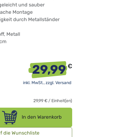
geleicht und sauber
fache Montage
igkeit durch Metallständer
ff, Metall
 cm
29,99
€
inkl. MwSt., zzgl.
Versand
29,99
€
/
Einheit(en)
In den Warenkorb
f die Wunschliste