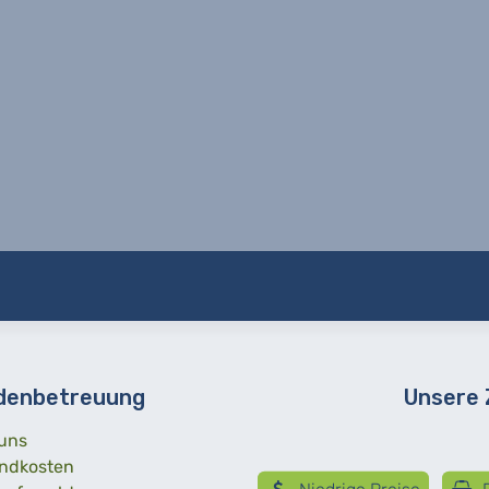
denbetreuung
Unsere
uns
ndkosten