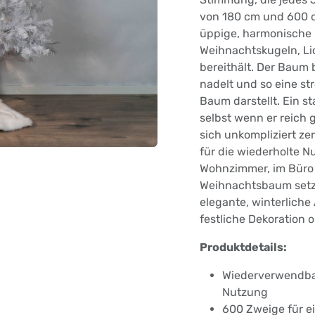
von 180 cm und 600 d
üppige, harmonische F
Weihnachtskugeln, Li
bereithält. Der Baum 
nadelt und so eine st
Baum darstellt. Ein st
selbst wenn er reich 
sich unkompliziert ze
für die wiederholte N
Wohnzimmer, im Büro 
Weihnachtsbaum setzt 
elegante, winterliche 
festliche Dekoration
Produktdetails:
Wiederverwendba
Nutzung
600 Zweige für ei