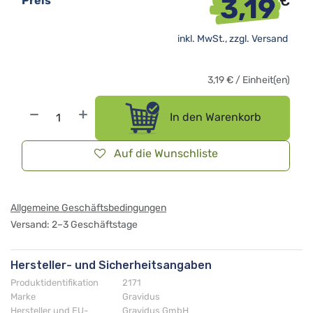
3,19
€
Preis
inkl. MwSt., zzgl.
Versand
3,19
€
/
Einheit(en)
In den Warenkorb
Auf die Wunschliste
Allgemeine Geschäftsbedingungen
Versand: 2–3 Geschäftstage
Hersteller- und Sicherheitsangaben
Produktidentifikation
2171
Marke
Gravidus
Hersteller und EU-
Gravidus GmbH