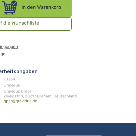
In den Warenkorb
f die Wunschliste
dingungen
age
herheitsangaben
18364
Gravidus
Gravidus GmbH
Zweigstr. 1, 28217 Bremen, Deutschland
gpsr@gravidus.de