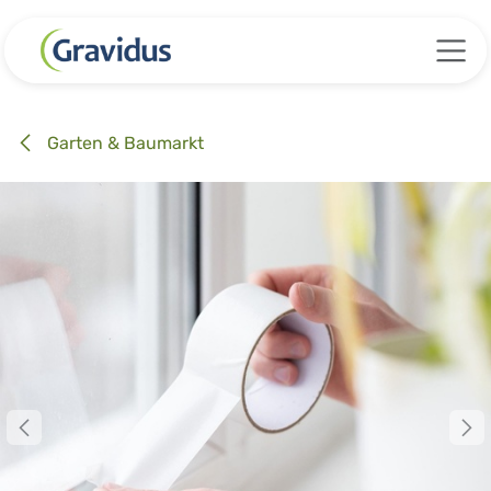
Zum Inhalt springen
Garten & Baumarkt