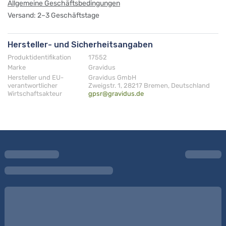
Allgemeine Geschäftsbedingungen
Versand: 2–3 Geschäftstage
Hersteller- und Sicherheitsangaben
Produktidentifikation
17552
Marke
Gravidus
Hersteller und EU-
Gravidus GmbH
verantwortlicher
Zweigstr. 1, 28217 Bremen, Deutschland
Wirtschaftsakteur
gpsr@gravidus.de