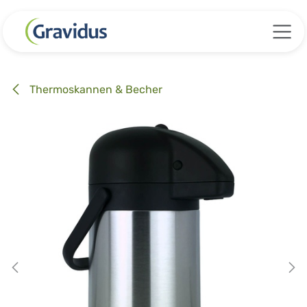
Zum Inhalt springen
Thermoskannen & Becher