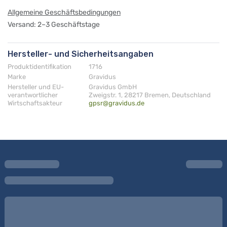
Allgemeine Geschäftsbedingungen
Versand: 2–3 Geschäftstage
Hersteller- und Sicherheitsangaben
Produktidentifikation
1716
Marke
Gravidus
Hersteller und EU-
Gravidus GmbH
verantwortlicher
Zweigstr. 1, 28217 Bremen, Deutschland
Wirtschaftsakteur
gpsr@gravidus.de