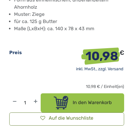
Ahornholz
Muster: Ziege
für ca. 125 g Butter
Maße (
LxB
xH): ca. 140 x 78 x 43 mm
10,98
€
Preis
inkl. MwSt., zzgl.
Versand
10,98
€
/
Einheit(en)
In den Warenkorb
Auf die Wunschliste