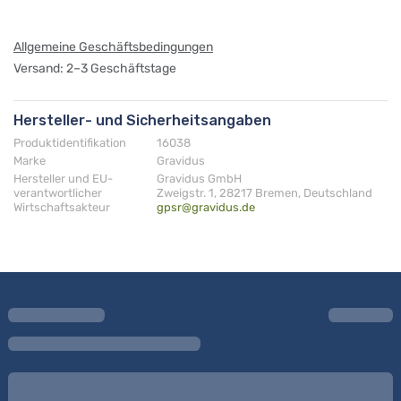
Allgemeine Geschäftsbedingungen
Versand: 2–3 Geschäftstage
Hersteller- und Sicherheitsangaben
Produktidentifikation
16038
Marke
Gravidus
Hersteller und EU-
Gravidus GmbH
verantwortlicher
Zweigstr. 1, 28217 Bremen, Deutschland
Wirtschaftsakteur
gpsr@gravidus.de