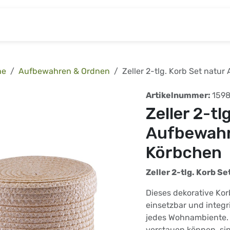
& Baumarkt
Kinderwelt
Tierbedarf
Wohnen
he
Aufbewahren & Ordnen
Zeller 2-tlg. Korb Set nat
Artikelnummer:
159
Zeller 2-tl
Aufbewahr
Körbchen
Zeller 2-tlg. Korb Se
Dieses dekorative Korb
einsetzbar und integr
jedes Wohnambiente. D
verstauen können, si