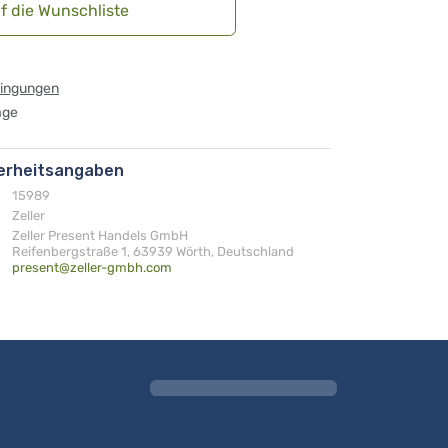
f die Wunschliste
dingungen
age
herheitsangaben
15989
Zeller
Zeller Present Handels GmbH
Reifenbergstraße 1, 63939 Wörth, Deutschland
present@zeller-gmbh.com