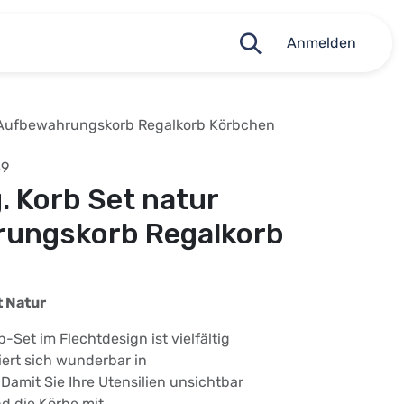
Anmelden
ur Aufbewahrungskorb Regalkorb Körbchen
89
g. Korb Set natur
ungskorb Regalkorb
t Natur
-Set im Flechtdesign ist vielfältig
iert sich wunderbar in
amit Sie Ihre Utensilien unsichtbar
nd die Körbe mit