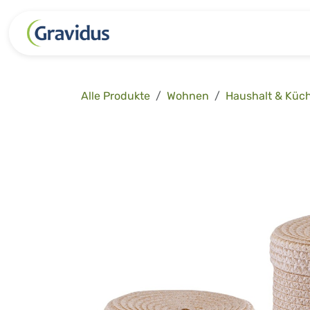
Zum Inhalt springen
Kategorien
Freizeit
Garten 
Alle Produkte
Wohnen
Haushalt & Küc