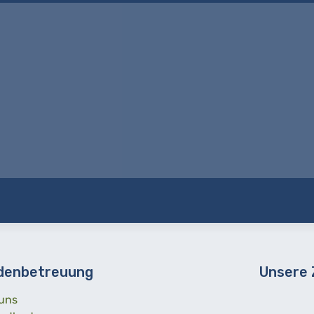
denbetreuung
Unsere
uns