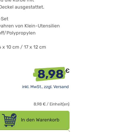
eckel ausgestattet.
-Set
ahren von Klein-Utensilien
off/Polypropylen
6 x 10 cm / 17 x 12 cm
8,98
€
inkl. MwSt., zzgl.
Versand
8,98
€
/
Einheit(en)
In den Warenkorb