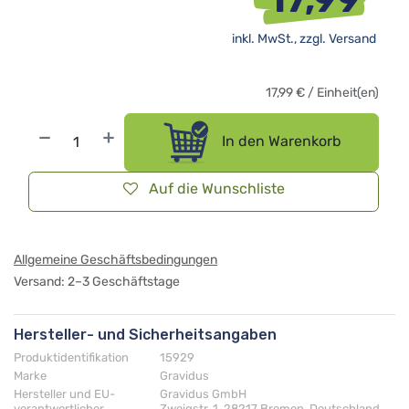
inkl. MwSt., zzgl.
Versand
17,99
€
/
Einheit(en)
In den Warenkorb
Auf die Wunschliste
Allgemeine Geschäftsbedingungen
Versand: 2–3 Geschäftstage
Hersteller- und Sicherheitsangaben
Produktidentifikation
15929
Marke
Gravidus
Hersteller und EU-
Gravidus GmbH
verantwortlicher
Zweigstr. 1, 28217 Bremen, Deutschland