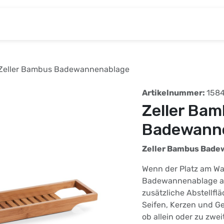
& Baumarkt
Kinderwelt
Tierbedarf
Wohnen
Zeller Bambus Badewannenablage
Artikelnummer:
158
Zeller Ba
Badewann
Zeller Bambus Bade
Wenn der Platz am Wa
Badewannenablage 
zusätzliche Abstellflä
Seifen, Kerzen und Ge
ob allein oder zu zwei