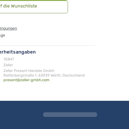
f die Wunschliste
dingungen
age
herheitsangaben
15847
Zeller
Zeller Present Handels GmbH
Reifenbergstraße 1, 63939 Wörth, Deutschland
present@zeller-gmbh.com