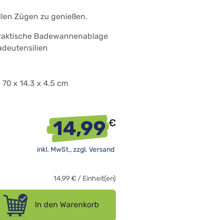
llen Zügen zu genießen.
praktische Badewannenablage
Badeutensilien
s
 70 x 14.3 x 4.5 cm
14,99
€
inkl. MwSt., zzgl.
Versand
14,99
€
/
Einheit(en)
In den Warenkorb