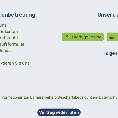
denbetreuung
Unsere
uns
ndkosten
Niedrige Preise
R
rufsrecht
rufsformular
loads
Folgen
ktieren Sie uns
Informationen zur Barrierefreiheit
-
Geschäftsbedingungen
-
Datenschutz
Vertrag widerrufen