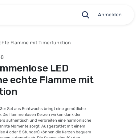
Anmelden
chte Flamme mit Timerfunktion
88
lammenlose LED
ne echte Flamme mit
tion
n 3er Set aus Echtwachs bringt eine gemütliche
. Die flammenlosen Kerzen wirken dank der
s authentisch und verbreiten eine harmonische
pannte Momente sorgt. Ausgestattet mit einem
ise 4 oder 8 Stunden) können die Kerzen bequem
schen automatisch. Die Kerzen sind für den