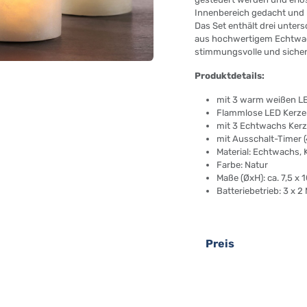
Innenbereich gedacht und k
Das Set enthält drei unters
aus hochwertigem Echtwach
stimmungsvolle und sicher
Produktdetails:
mit 3 warm weißen L
Flammlose LED Kerze
mit 3 Echtwachs Ker
mit Ausschalt-Timer 
Material: Echtwachs, 
Farbe: Natur
Maße (ØxH): ca. 7,5 x 1
Batteriebetrieb: 3 x 2
Preis