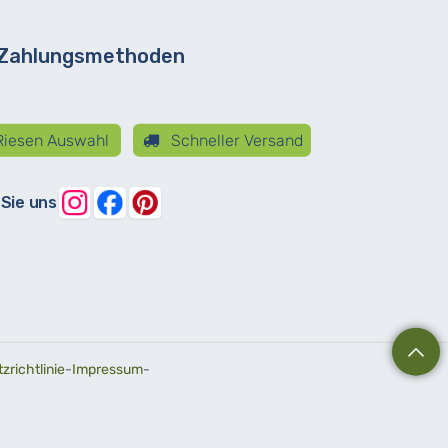
 Zahlungsmethoden
iesen Auswahl
Schneller Versand
 Sie uns
richtlinie
-
Impressum
-