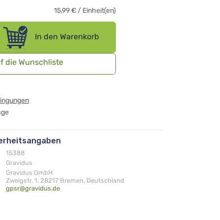
15,99
€
/
Einheit(en)
In den Warenkorb
f die Wunschliste
dingungen
age
herheitsangaben
15388
Gravidus
Gravidus GmbH
Zweigstr. 1, 28217 Bremen, Deutschland
gpsr@gravidus.de