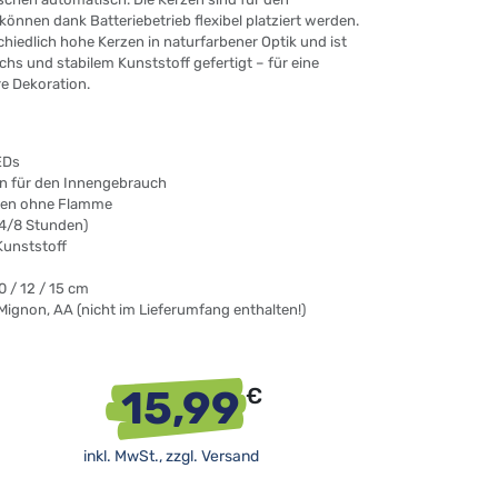
önnen dank Batteriebetrieb flexibel platziert werden.
chiedlich hohe Kerzen in naturfarbener Optik und ist
s und stabilem Kunststoff gefertigt – für eine
e Dekoration.
EDs
n für den Innengebrauch
zen ohne Flamme
(4/8 Stunden)
Kunststoff
0 / 12 / 15 cm
 Mignon, AA (nicht im Lieferumfang enthalten!)
15,99
€
inkl. MwSt., zzgl.
Versand