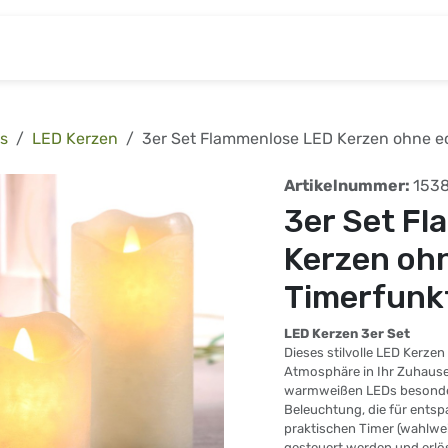
& Baumarkt
Kinderwelt
Tierbedarf
Wohnen
s
LED Kerzen
3er Set Flammenlose LED Kerzen ohne e
Artikelnummer:
153
3er Set F
Kerzen oh
Timerfunk
LED Kerzen 3er Set
Dieses stilvolle LED Kerze
Atmosphäre in Ihr Zuhause
warmweißen LEDs besonder
Beleuchtung, die für ents
praktischen Timer (wahlwe
gesteuert werden und erlö