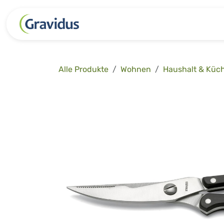
Zum Inhalt springen
Kategorien
Freizeit
Garten 
Alle Produkte
Wohnen
Haushalt & Küc