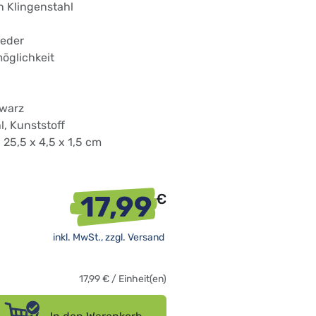
 Klingenstahl
feder
öglichkeit
hwarz
l, Kunststoff
 25,5 x 4,5 x 1,5 cm
17,99
€
inkl. MwSt., zzgl.
Versand
17,99
€
/
Einheit(en)