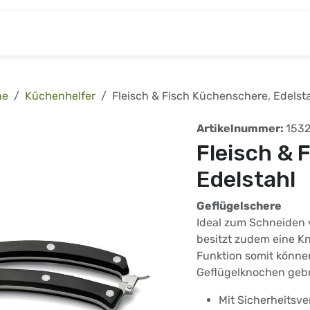
& Baumarkt
Kinderwelt
Tierbedarf
Wohnen
he
Küchenhelfer
Fleisch & Fisch Küchenschere, Edelst
Artikelnummer:
153
Fleisch & 
Edelstahl
Geflügelschere
Ideal zum Schneiden v
besitzt zudem eine 
Funktion somit können
Geflügelknochen geb
Mit Sicherheitsve