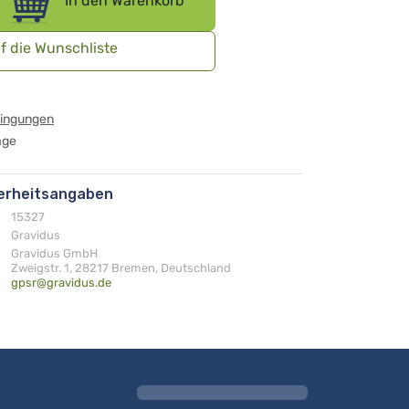
In den Warenkorb
f die Wunschliste
dingungen
age
herheitsangaben
15327
Gravidus
Gravidus GmbH
Zweigstr. 1, 28217 Bremen, Deutschland
gpsr@gravidus.de