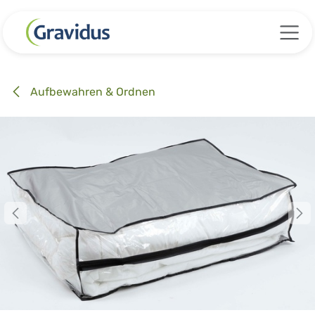
Zum Inhalt springen
Aufbewahren & Ordnen