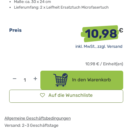
Maße: ca. 30 x 24 cm
Lieferumfang: 2 x Leifheit Ersatztuch Microfasertuch
10,98
€
Preis
inkl. MwSt., zzgl.
Versand
10,98
€
/
Einheit(en)
In den Warenkorb
Auf die Wunschliste
Allgemeine Geschäftsbedingungen
Versand: 2–3 Geschäftstage