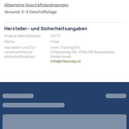
Allgemeine Geschäftsbedingungen
Versand: 2–3 Geschäftstage
Hersteller- und Sicherheitsangaben
Produktidentifikation
14777
Marke
Intex
Hersteller und EU-
Intex Trading B.V.
verantwortlicher
Ettenseweg 46, 4706 PB Roosendaal,
Wirtschaftsakteur
Niederlande
info@intexcorp.nl