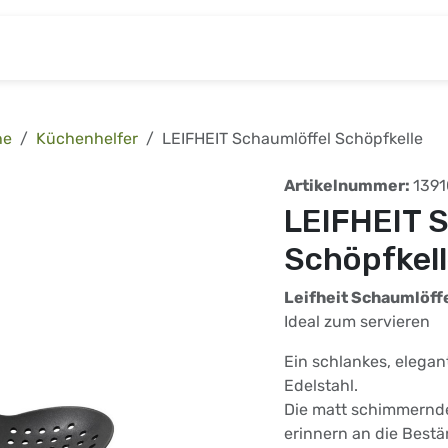
& Baumarkt
Kinderwelt
Tierbedarf
Wohnen
he
Küchenhelfer
LEIFHEIT Schaumlöffel Schöpfkelle
Artikelnummer:
1391
LEIFHEIT 
Schöpfkel
Leifheit Schaumlöff
Ideal zum servieren
Ein schlankes, elega
Edelstahl.
Die matt schimmernden
erinnern an die Bestä