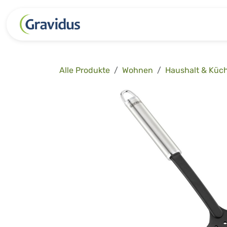
Zum Inhalt springen
Kategorien
Freizeit
Garten 
Alle Produkte
Wohnen
Haushalt & Küc