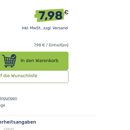
7,98
€
inkl. MwSt., zzgl.
Versand
7,98
€
/
Einheit(en)
In den Warenkorb
f die Wunschliste
dingungen
age
herheitsangaben
13910