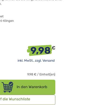
.
net
hl-Klingen
9,98
€
inkl. MwSt., zzgl.
Versand
9,98
€
/
Einheit(en)
In den Warenkorb
f die Wunschliste