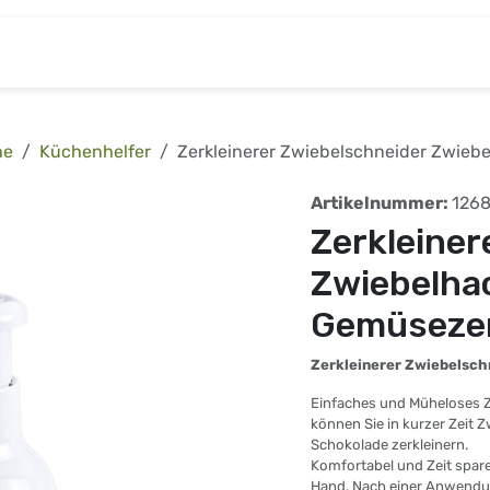
& Baumarkt
Kinderwelt
Tierbedarf
Wohnen
he
Küchenhelfer
Zerkleinerer Zwiebelschneider Zwieb
Artikelnummer:
126
Zerkleiner
Zwiebelha
Gemüsezer
Zerkleinerer Zwiebelsch
Einfaches und Müheloses Ze
können Sie in kurzer Zeit
Schokolade zerkleinern.
Komfortabel und Zeit spare
Hand. Nach einer Anwendun