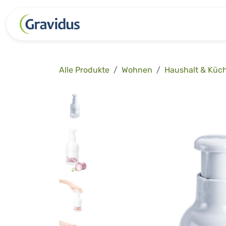
Zum Inhalt springen
Kategorien
Freizeit
Garten 
Alle Produkte
Wohnen
Haushalt & Küc