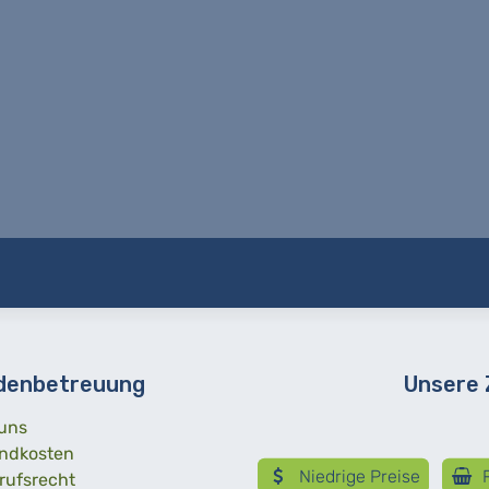
denbetreuung
Unsere
uns
ndkosten
Niedrige Preise
R
rufsrecht