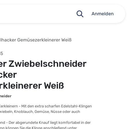
Anmelden
elhacker Gemüsezerkleinerer Weiß
85
er Zwiebelschneider
cker
kleinerer Weiß
neider
rkleinern - Mit den extra scharfen Edelstahl-Klingen
 Zwiebeln, Knoblauch, Gemüse, Nüsse oder auch
nd - Der abgerundete Knauf liegt komfortabel in der
g können Sie die Klinge anschließend unter