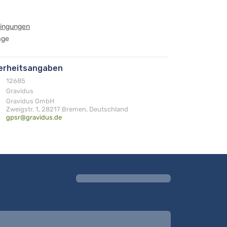
dingungen
age
herheitsangaben
12685
Gravidus
Gravidus GmbH
Zweigstr. 1, 28217 Bremen, Deutschland
gpsr@gravidus.de