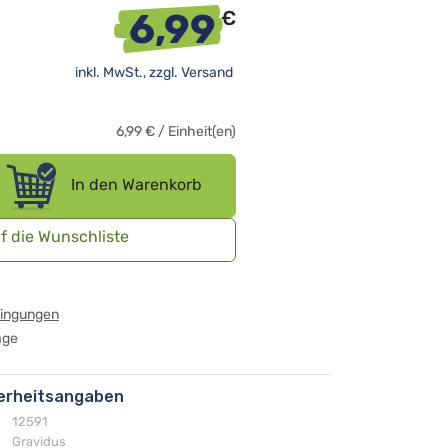
6,99
€
inkl. MwSt., zzgl.
Versand
6,99
€
/
Einheit(en)
In den Warenkorb
f die Wunschliste
dingungen
age
herheitsangaben
12591
Gravidus