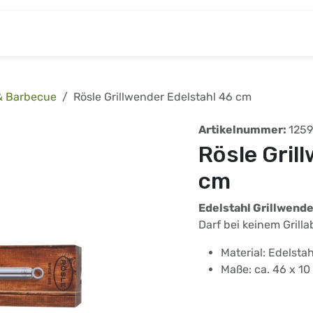
& Baumarkt
Kinderwelt
Tierbedarf
Wohnen
 & Barbecue
Rösle Grillwender Edelstahl 46 cm
Artikelnummer:
1259
Rösle Gril
cm
Edelstahl Grillwende
Darf bei keinem Grill
Material: Edelstah
Maße: ca. 46 x 10