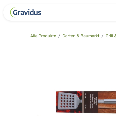
Zum Inhalt springen
Kategorien
Freizeit
Garten 
Alle Produkte
Garten & Baumarkt
Grill