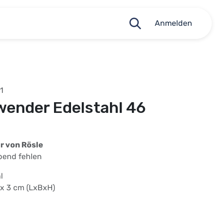
Anmelden
1
lwender Edelstahl 46
r von Rösle
abend fehlen
l
 x 3 cm (LxBxH)