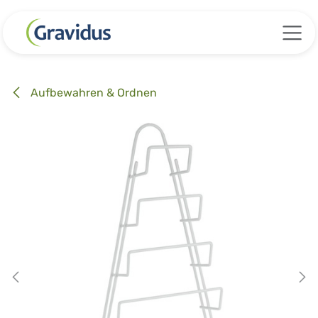
Zum Inhalt springen
Aufbewahren & Ordnen