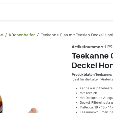
& Baumarkt
Kinderwelt
Tierbedarf
Wohnen
he
Küchenhelfer
Teekanne Glas mit Teesieb Deckel Honi
Artikelnummer:
1199
Teekanne G
Deckel Hon
Produktdaten Teekanne:
Ideal für die kalten Wintert
Kanne aus hitzebestä
mit Teesieb
mit Deckel und Ausg
Deckel, Filtereinsatz 
Maße: ca. 18 x 15 x 14
Fassungsvolumen: ca. 