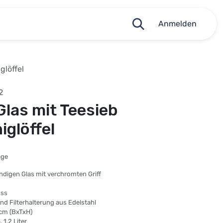
Anmelden
glöffel
2
las mit Teesieb
iglöffel
age
ndigen Glas mit verchromten Griff
uss
und Filterhalterung aus Edelstahl
 cm (BxTxH)
1,2 Liter