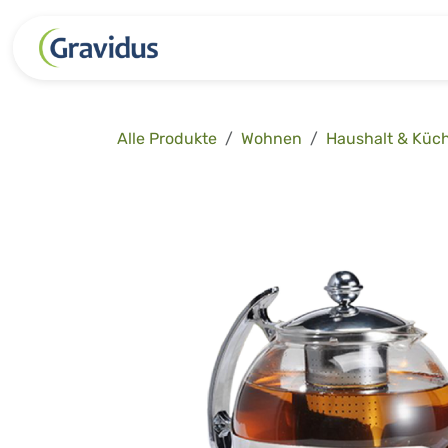
Zum Inhalt springen
Kategorien
Freizeit
Garten 
Alle Produkte
Wohnen
Haushalt & Küc