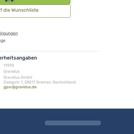
f die Wunschliste
dingungen
age
herheitsangaben
11992
Gravidus
Gravidus GmbH
Zweigstr. 1, 28217 Bremen, Deutschland
gpsr@gravidus.de