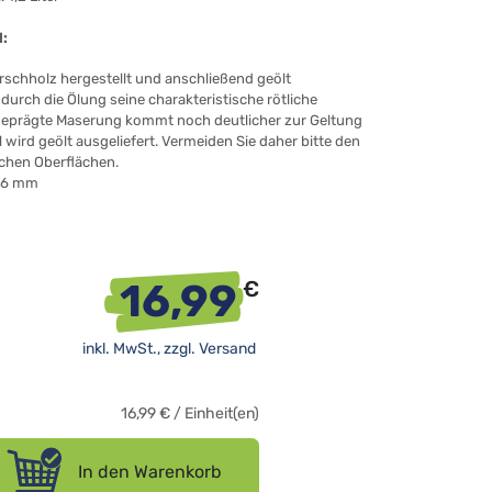
l:
rschholz hergestellt und anschließend geölt
 durch die Ölung seine charakteristische rötliche
eprägte Maserung kommt noch deutlicher zur Geltung
l wird geölt ausgeliefert. Vermeiden Sie daher bitte den
ichen Oberflächen.
26 mm
16,99
€
inkl. MwSt., zzgl.
Versand
16,99
€
/
Einheit(en)
In den Warenkorb