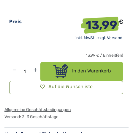
13,99
€
Preis
inkl. MwSt., zzgl.
Versand
13,99
€
/
Einheit(en)
In den Warenkorb
Auf die Wunschliste
Allgemeine Geschäftsbedingungen
Versand: 2–3 Geschäftstage